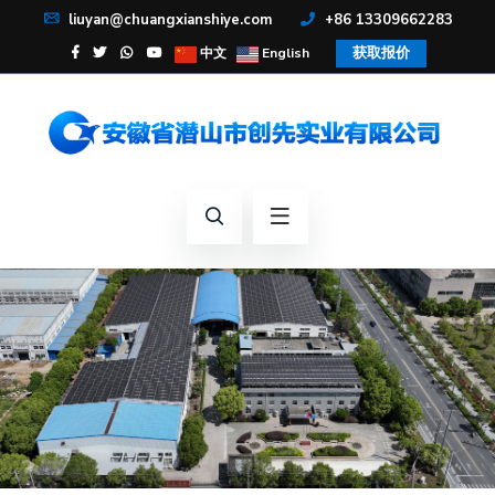
liuyan@chuangxianshiye.com
+86 13309662283
获取报价
中文
English