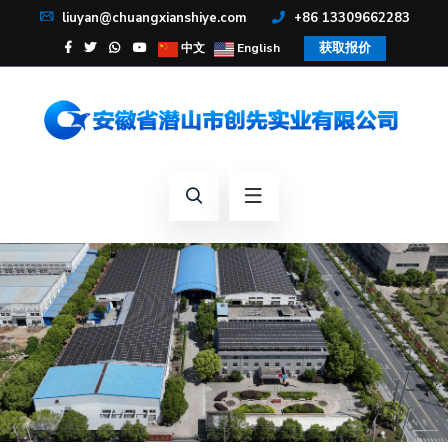
liuyan@chuangxianshiye.com
+86 13309662283
获取报价
中文
English